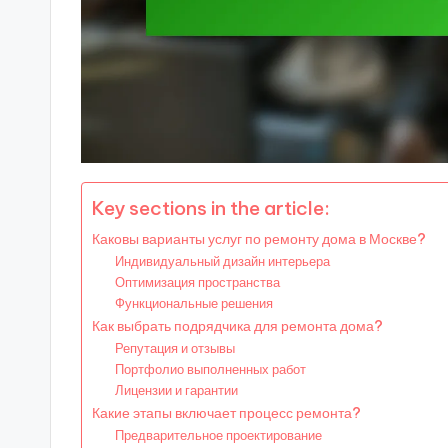
Key sections in the article:
Каковы варианты услуг по ремонту дома в Москве?
Индивидуальный дизайн интерьера
Оптимизация пространства
Функциональные решения
Как выбрать подрядчика для ремонта дома?
Репутация и отзывы
Портфолио выполненных работ
Лицензии и гарантии
Какие этапы включает процесс ремонта?
Предварительное проектирование