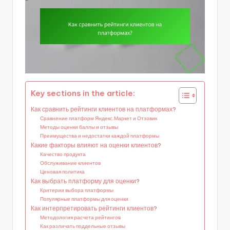
Key sections in the article:
Как сравнить рейтинги клиентов на платформах?
Сравнение платформ Яндекс.Маркет и Отзовик
Методы оценки баллы и отзывы
Преимущества и недостатки каждой платформы
Какие факторы влияют на оценки клиентов?
Качество продукта
Обслуживание клиентов
Ценовая политика
Как выбрать платформу для оценки?
Критерии выбора платформы
Популярные платформы для оценки
Как интерпретировать рейтинги клиентов?
Методология расчета рейтингов
Как различать поддельные отзывы