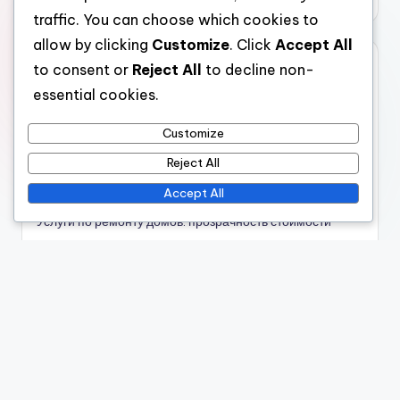
traffic. You can choose which cookies to
allow by clicking
Customize
. Click
Accept All
Категории
to consent or
Reject All
to decline non-
essential cookies.
Услуги по ремонту дома: дизайн и гибкость
Услуги по ремонту дома: качество материалов
Customize
Услуги по ремонту дома: соблюдение нормативных
Reject All
требований
Accept All
Услуги по ремонту домов: отзывы клиентов
Услуги по ремонту домов: прозрачность стоимости
Услуги по ремонту домов: Управление проектом
Архивы
November 2025
October 2025