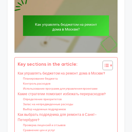
Key sections in the article:
Как управлять бюджетом на ремонт дома в Москве?
Планирование бюджета
Контроль расходов
Использование программ для управления проектами
Какие стратегии помогают избежать перерасходов?
Определение приоритетов
Запас на непредвиденные расходы
Выбор надежных подрядчиков
Как выбрать подрядчика для ремонта в Санкт-
Петербурге?
Проверка лицензий и отзывов
Сравнение цен и услуг